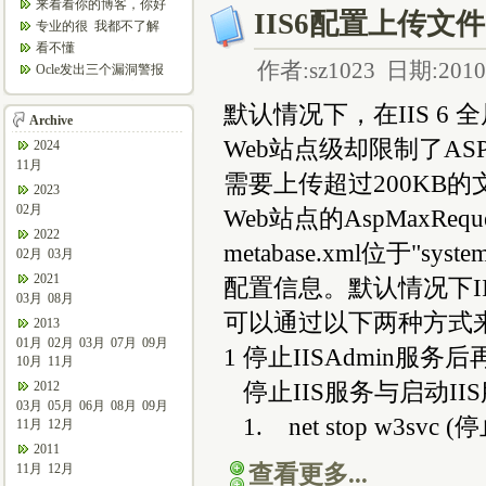
来看看你的博客，你好
IIS6配置上传文件限
哦，你是“我受够了”吗
专业的很 我都不了解
看不懂
作者:sz1023 日期:2010-
Ocle发出三个漏洞警报
两个被确定为最高级 ...
默认情况下，在IIS 6
Archive
Web站点级却限制了AS
2024
11月
需要上传超过200KB的文件
2023
02月
Web站点的AspMaxReques
2022
metabase.xml位于"sys
02月
03月
2021
配置信息。默认情况下IIS
03月
08月
可以通过以下两种方式
2013
01月
02月
03月
07月
09月
1 停止IISAdmin服务
10月
11月
停止IIS服务与启动I
2012
03月
05月
06月
08月
09月
1. net stop w3svc (
11月
12月
2011
查看更多...
11月
12月