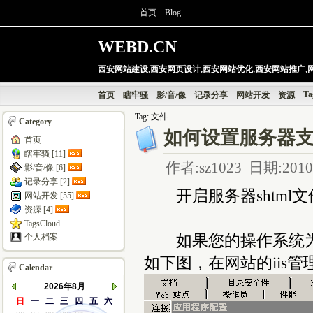
首页
Blog
WEBD.CN
西安网站建设,西安网页设计,西安网站优化,西安网站推广,
Ta
首页
瞎牢骚
影/音/像
记录分享
网站开发
资源
Tag: 文件
Category
如何设置服务器支持.
首页
瞎牢骚 [11]
作者:sz1023 日期:2010-
影/音/像 [6]
记录分享 [2]
开启服务器shtml文
网站开发 [55]
资源 [4]
TagsCloud
如果您的操作系统为wi
个人档案
如下图，在网站的iis管
Calendar
2026年8月
日
一
二
三
四
五
六