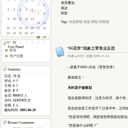
26
27
28
29
30
渐变叠加
31
1
描边
2
3
4
5
6
投影
7
8
9
10
11
12
13
Tags:
水晶按钮
水晶
按钮
挖箱底
14
15
16
17
18
19
20
21
22
23
24
25
26
27
28
29
30
31
1
2
3
4
5
User Panel
“叫花李”现象之零售业反思
登录
用户注册
作者:sz1023 日期:2009-11-24
--原载于08年1月份《零售世界》
Statistics
日志:
78
篇
案例原文：
评论:
4
个
引用:
0
个
为叫花子做策划
留言:
0
个
会员:
886833
人
现在是眼球经济，注意力经济，谁个性，
访问:
12337472
次
在线:
1
人
宣忠的创意工作室开了已有半年，正经的生
建站时间:
2005-06-20
“您是宣经理吧，我想请您帮我策划策划
Recent Comments
“您是做什么的呢？”