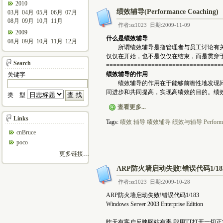
2010
绩效辅导(Performance Coaching)
03月
04月
05月
06月
07月
08月
09月
10月
11月
作者:sz1023 日期:2009-11-09
2009
什么是绩效辅导
08月
09月
10月
11月
12月
所谓绩效辅导是指管理者与员工讨论有关工
仅仅在开始，也不是仅仅在结束，而是贯穿
Search
=================================
绩效辅导的作用
关键字
绩效辅导的作用在于能够前瞻性地发现问题
同进步和共同提高，实现高绩效的目的。绩
类 型
查看更多...
Links
Tags:
绩效
辅导
绩效辅导
绩效与辅导
Perform
cnBruce
poco
更多链接…
ARP防火墙启动失败!错误代码1/1
作者:sz1023 日期:2009-10-28
ARP防火墙启动失败!错误代码1/183
Windows Server 2003 Enterprise Edition
昨天有客户反映网站有毒,我用TT打开一切正常