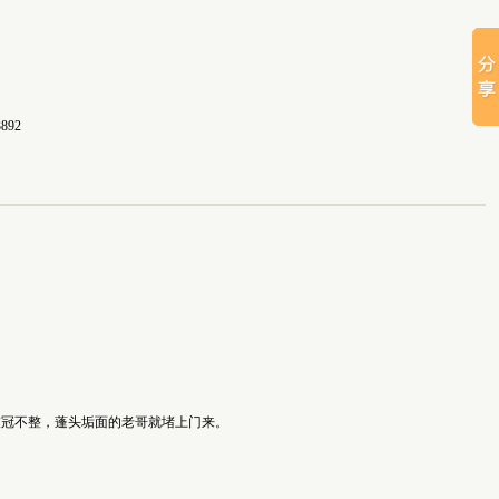
892
冠不整，蓬头垢面的老哥就堵上门来。