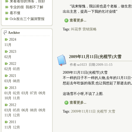
来看看你的博客，你好
哦，你是“我受够了”吗
“说来惭愧，我以前也是个老板，做生
专业的很 我都不了解
出出主意，提高一下我的乞讨业绩”
看不懂
Ocle发出三个漏洞警报
查看更多...
两个被确定为最高级 ...
Tags:
叫花李
营销策略
Archive
2024
11月
2023
2009年11月11日(光棍节)大雪
02月
2022
作者:sz1023 日期:2009-11-15
02月
03月
2009年11月11日(光棍节)大雪
2021
不一样的日子不一样的人物,去年的11月11日
03月
08月
想起去年吃饭的场景,也让我想起了那逝去的人
2013
01月
02月
03月
07月
09月
这场雪不小呀,不说了上图.
10月
11月
查看更多...
2012
03月
05月
06月
08月
09月
Tags:
2009年11月11日
光棍节
大雪
11月
12月
2011
11月
12月