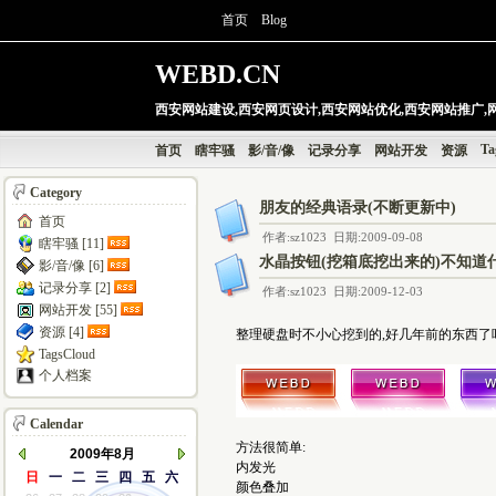
首页
Blog
WEBD.CN
西安网站建设,西安网页设计,西安网站优化,西安网站推广,
Ta
首页
瞎牢骚
影/音/像
记录分享
网站开发
资源
Category
朋友的经典语录(不断更新中)
首页
作者:sz1023 日期:2009-09-08
瞎牢骚 [11]
水晶按钮(挖箱底挖出来的)不知道什
影/音/像 [6]
记录分享 [2]
作者:sz1023 日期:2009-12-03
网站开发 [55]
资源 [4]
整理硬盘时不小心挖到的,好几年前的东西了吧
TagsCloud
个人档案
Calendar
方法很简单:
2009年8月
内发光
日
一
二
三
四
五
六
颜色叠加