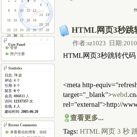
1
2
3
4
5
6
7
分
8
9
10
11
12
13
14
15
16
17
18
19
20
21
HTML网页3秒跳
22
23
24
25
26
27
28
29
30
31
1
2
3
4
作者:sz1023 日期:2010-
User Panel
登录
HTML网页3秒跳转代码
用户注册
Statistics
日志:
78
篇
评论:
4
个
<meta http-equiv="refres
引用:
0
个
留言:
0
个
target="_blank">
webd
.cn
会员:
886833
人
访问:
12337357
次
rel="external">http://www
在线:
1
人
建站时间:
2005-06-20
查看更多...
Recent Comments
Tags:
HTML
网页
3
秒
来看看你的博客，你好