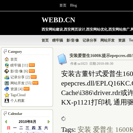
首页
Blog
WEBD.CN
西安网站建设,西安网页设计,西安网站优化,西安网站推广,
Ta
首页
瞎牢骚
影/音/像
记录分享
网站开发
资源
Category
安装爱普生1600K提示epepcres.dll
首页
作者:sz1023 日期:2010-08-30
瞎牢骚 [11]
影/音/像 [6]
安装古董针式爱普生1600
记录分享 [2]
epepcres.dll/EPLQ16
网站开发 [55]
资源 [4]
Cache\i386\driver.
TagsCloud
KX-p1121打印机 通用
个人档案
Calendar
2010年8月
Tags:
安装
爱普生
1600
日
一
二
三
四
五
六